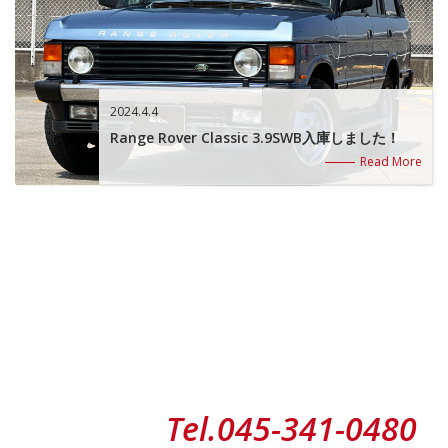
2024.4.4
Range Rover Classic 3.9SWB入庫しました！
Read More
Tel.
045-341-0480