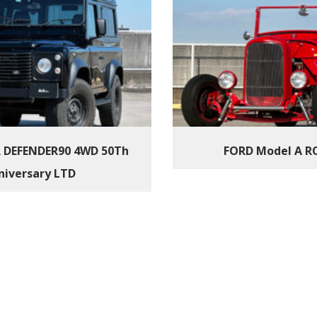
 DEFENDER90 4WD 50Th
FORD Model A 
niversary LTD