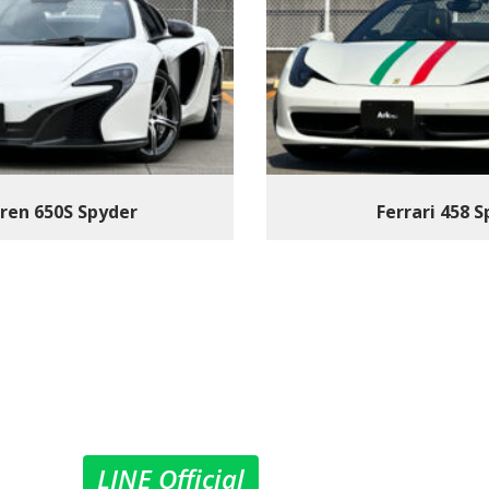
ren 650S Spyder
Ferrari 458 
LINE Official