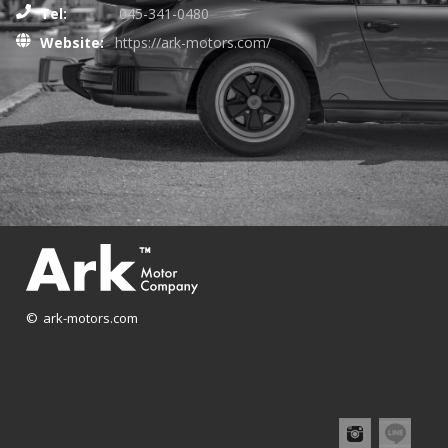
Tel:
045-341-0480
Website:
https://ark-motors.com/
© ark-motors.com