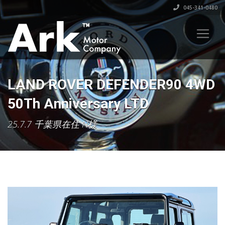
045-341-0480
LAND ROVER DEFENDER90 4WD
50Th Anniversary LTD
25.7.7 千葉県在住 N様