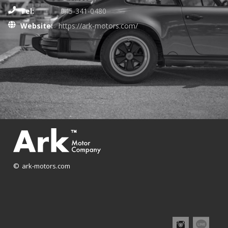
Tel:
045-341-0480
Website:
https://ark-motors.com/
© ark-motors.com