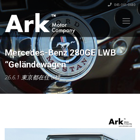
045-341-0480
Mercedes-Benz 280GE LWB
“Geländewagen”
26.6.1 東京都在住 D様