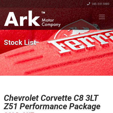
045-341-0480
Stock List
Chevrolet Corvette C8 3LT
Z51 Performance Package