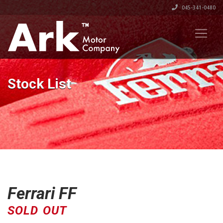
045-341-0480
Stock List
Ferrari FF