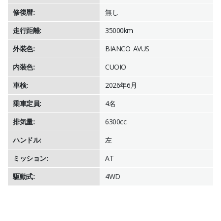
修復暦:
無し
走行距離:
35000km
外装色:
BIANCO AVUS
内装色:
CUOIO
車検:
2026年6月
乗車定員:
4名
排気量:
6300cc
ハンドル:
左
ミッション:
AT
駆動式:
4WD