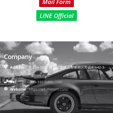
Mail Form
LINE Official
Company
Address:
〒234-0056 神奈川県横浜市港南区野庭町642-3-
1F
Tel:
045-341-0480
Website:
https://ark-motors.com/