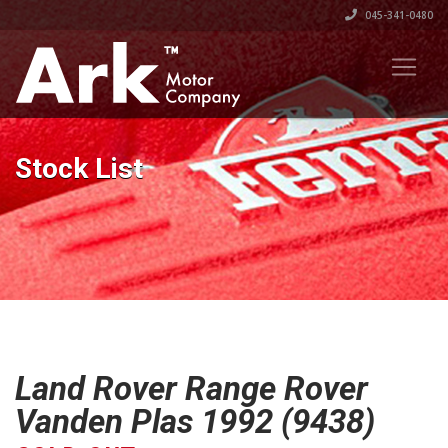
045-341-0480
Stock List
Land Rover Range Rover
Vanden Plas 1992 (9438)