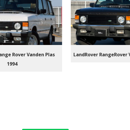
ange Rover Vanden Plas
LandRover RangeRover V
1994