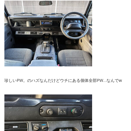
珍しいPW。のハズなんだけどウチにある個体全部PW…なんでw