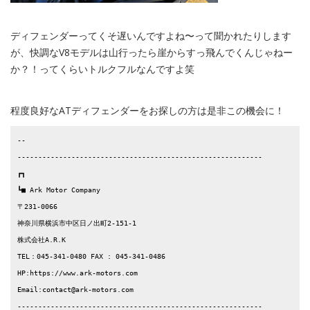
ディフェンダーってくそ遅いんですよね〜って聞かれたりします
が、快調なV8モデルは山行ったら崖からすっ飛んでくんじゃねー
か？！ってくらいトルクフルなんですよ笑
程度良好なATディフェンダーをお探しの方は是非この機会に！
-- 

-----------------------------------------------------------

┏┓

┗■ Ark Motor Company

〒231-0066

神奈川県横浜市中区日ノ出町2-151-1

株式会社A.R.K

TEL：045-341-0480 FAX : 045-341-0486

HP:https://www.ark-motors.com

Email:contact@ark-motors.com

-----------------------------------------------------------