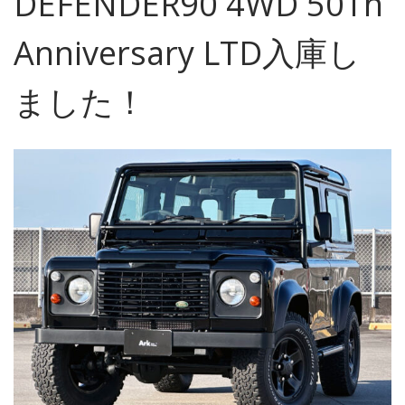
DEFENDER90 4WD 50Th
Anniversary LTD入庫し
ました！