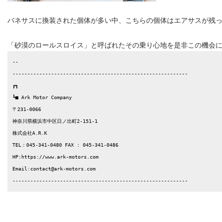
バネサスに換装された個体が多い中、こちらの個体はエアサスが残
「砂漠のロールスロイス」と呼ばれたその乗り心地を是非この機会
-- 

-----------------------------------------------------------

┏┓

┗■ Ark Motor Company

〒231-0066

神奈川県横浜市中区日ノ出町2-151-1

株式会社A.R.K

TEL：045-341-0480 FAX : 045-341-0486

HP:https://www.ark-motors.com

Email:contact@ark-motors.com

-----------------------------------------------------------