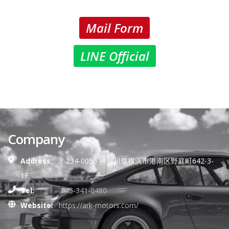
Mail Form
LINE Official
Company
Address:
〒234-0056 神奈川県横浜市港南区野庭町642-3-
1F
Tel:
045-341-0480
Website:
https://ark-motors.com/