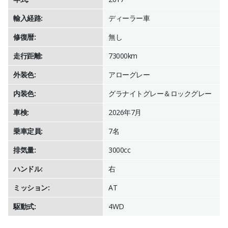
輸入経路:
ディーラー車
修復暦:
無し
走行距離:
73000km
外装色:
アローグレー
内装色:
グラナイトグレー＆ロックグレー
車検:
2026年7月
乗車定員:
7名
排気量:
3000cc
ハンドル:
右
ミッション:
AT
駆動式:
4WD