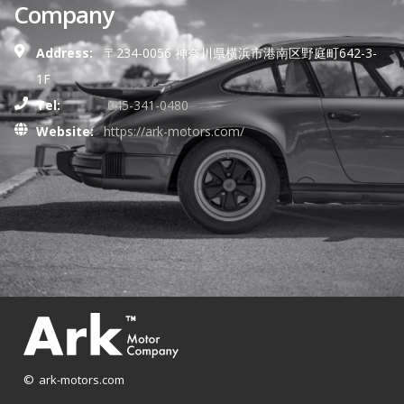
Company
Address:
〒234-0056 神奈川県横浜市港南区野庭町642-3-
1F
Tel:
045-341-0480
Website:
https://ark-motors.com/
© ark-motors.com