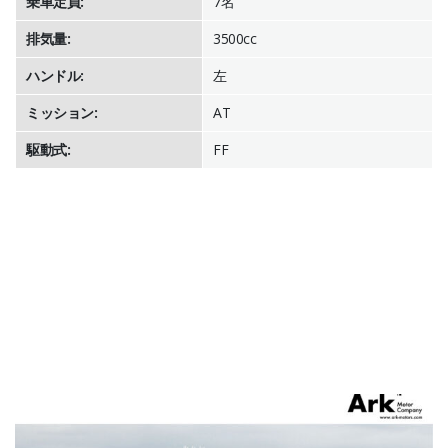
乗車定員:
7名
排気量:
3500cc
ハンドル:
左
ミッション:
AT
駆動式:
FF