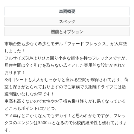
車両概要
スペック
機能とオプション
市場台数も少なく希少なモデル「フォード フレックス」が入庫致
しました！
フルサイズSUVよりひと回り小さな躯体を持つフレックスですが、
居住空間は全く引けを取らない広々とした実用的な設計がされて
おります！
3列目シートも大人がしっかりと座れる空間が確保されており、荷
室も深さがとられておりますのでご家族で長距離ドライブには活
躍間違いなしなお車です！
車高も高くないので女性やお子様も乗り降りがし易くなっている
ところもポイントにひとつ。
アメ車はとにかくなんでもデカイ！と思われがちですが、フレッ
クスのエンジンは3500ccとなるので比較的経済性も優れておりま
す。